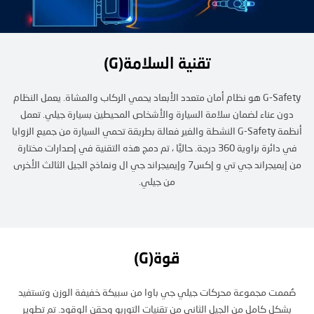
تقنية السلامة(G)
G-Safety هو نظام أمان متعدد الأبعاد يحمي الركاب والمشاة. يعمل النظام
دون عناء لضمان سلامة السيارة والأشخاص المحيطين بسيارة جيلي. تعمل
أنظمة G-Safety النشطة والغير فعالة بطريقة تحمي السيارة من جميع الزوايا
في دائرة بزاوية 360 درجة. حاليًا ، تم دمج هذه التقنية في إصدارات مختارة
من إيميجراند جي تي و إكس7 وإيميجراند جي ال ونماذج الجيل الثالث الأخرى
من جيلي.
قوة(G)
صُممت مجموعة محركات جيلي جي باوا من سبيكة خفيفة الوزن وتستفيد
بشكل كامل من الجيل الثاني من تقنيات التوربو وحقن الوقود. تم تطوير