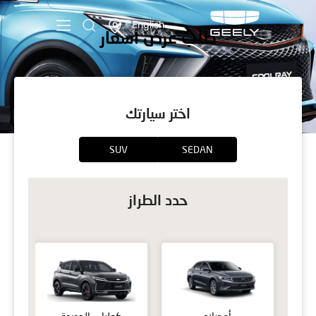
English
‏طلب عرض أسعار
اختر سيارتك
SUV
SEDAN
حدد الطراز
أمجراند
كولراي الجديدة