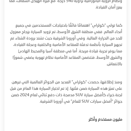
ونظام الرؤية البانورامية بزاوية 540 درجة مع ميزة الهيكل الشفاف، مما
يعزز أمان القيادة.
كما تولي “كولراي” اهتمامًا فائقًا باحتياجات المستخدمين في جميع
أنحاء العالم. ففي منطقة الشرق الأوسط، تم تزويد السيارة بزجاج معزول
للحد من الحرارة العالية. وفي أوروبا الشرقية حيث تشتد برودة الشتاء، تم
تجهيز السيارة بأنظمة تدفئة للمقاعد الأمامية والخلفية وعجلة القيادة،
مما يوفر تجربة قيادة مريحة. أما في منطقة آسيا والمحيط الهادئ
والشرق الأوسط، فتتضمن المقاعد الأمامية نظام تهوية يضفي شعورًا
بالانتعاش.
ومنذ إطلاقها، حصدت “كولراي” العديد من الجوائز العالمية التي تبرهن
على تميّز هذه السيارة ضمن فئتها. إذ تم اختيار السيارة هذا العام من قبل
لجنة خبراء كأفضل سيارة SUV مدمجة ذات دفع ثنائي لعام 2024 ضمن
جوائز “أفضل سيارات SUV للعام” في أوروبا الشرقية.
مليون مستخدم وأكثر