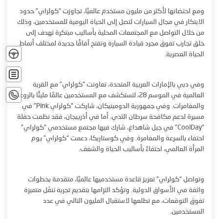
ومع احتضانها لأكثر من مليون مستخدم عالميًا، تجاوزت “كولراي” حدود
الابتكار في مجال السيارات لتصل إلى الحياة اليومية للمستخدمين، وذلك
من خلال التواصل مع المجتمعات المحلية بأساليب مبتكرة تهدف إلى
خلق تجارب تفوق مجرد قيادة السيارة وتفتح آفاقًا جديدة لمختلف أنماط
تجربة
الحياة العصرية.
القياد
اشتري
الآن
وفي دبي بالإمارات العربية المتحدة، تعاونت “كولراي” مع القرية
اتصل
العالمية في الموسم 28، لتستكشف مع المستخدمين عالمًا مليئًا بالروعة
بنا
والمغامرات. وفي جمهورية الدومينيكان، شاركت “كولراي Pink” في
مسيرة لدعم مكافحة سرطان الثدي. أما في أذربيجان، فقد نظمت حفلة
“CoolDay” في جبل شاهداغ، شارك فيها مجتمع مستخدمي “كولراي”
احتفاء بالسرعة والمغامرة. وفي كوستاريكا، دعمت “كولراي” يوم
المرأة العالمي، احتفاءً بأساليب الحياة والشغف.
وتواصل “كولراي” تعزيز قاعدة مستخدميها عالميًا، متقدمة بخطوات
واثقة في الأسواق الدولية. وتؤكد التزامها بتقديم تجربة تنقّل متميزة
تفوق التوقعات، مع تطلعها لاستقبال المليون التالي في عدد
المستخدمين.