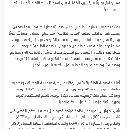
مما يحقق توازنًا فريدًا بين الكفاءة في استهلاك الطاقة والأداء الرائد
ضمن فئتها.
يجسّد تصميم السيارة الخارجي إحدى صور “انفجار الطاقة” بينما تعكس
مقصورتها الداخلية مظهر “إيقاظ الطاقة”، مما يمنح السيارة إحساسًا قويًا
وحيويًا يعزز تجربة القيادة. ويتميز التصميم الخارجي بهيكل رياضي بلونين،
مع واجهة أمامية مستوحاة من مفهوم “عاصفة الطاقة” مزودة بشبك
هواء قوي باللون الأسود مع لمسات حمراء جريئة، بالإضافة إلى مصابيح
خلفية LED بتصميم يشبه الشعلة المتدفقة، وعجلات بقياس 18 بوصة
وتصميم “توماهوك” وملاقط فرامل رياضية باللون الأحمر.
أما المقصورة الداخلية فتتميز بمقاعد رياضية متعددة الوظائف وتصميم
شاشات مزدوج ومتكامل يتكون من شاشة LCD بقياس 10.25 بوصة
وشاشة معلومات ترفيهية بقياس 12.3 بوصة، لتمنح المستخدم تجربة
بصرية رائعة وإحساسًا غامرًا بالتكنولوجيا.
تأتي “كولراي” مزوّدة بأنظمة قيادة ذكية مثل نظام التحكم الذكي في
ثبات السرعة (ICC) ونظام الكبح التلقائي في حالات الطوارئ (AEB)
ونظام ركن السيارة الذاتي (APA) ونظام اكتشاف النقاط العمياء (BSD)