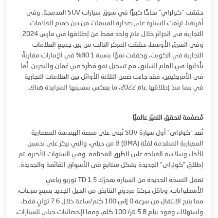
حققت “كولراي” نجاحًا كبيرًا في سوق سيارات SUV المدمجة. وفي
أفريقيا، تربّعت السيارة على صدارة المبيعات من بين جميع العلامات
التجارية في الجزائر خلال عام واحد فقط من إطلاقها في مارس 2024.
وفي الشرق الأوسط، حققت المركز الثالث من بين جميع العلامات
التجارية في الكويت، وحققت نموًا بنسبة 80.1% في الإمارات مقارنةً
بأدائها في العام السابق، مع تسجيل نمو مُطّرد في عُمان والبحرين. أما
في الأمريكيتين، فقد جاءت ضمن الثلاثة الأوائل بين العلامات التجارية
في بنما منذ إطلاقها عام 2022، ما يعكس شعبيتها المتزايدة هناك.
مُصمّمة لتحقق التميّز عالميًا
تُعد “كولراي” أول سيارة SUV تُبنى على منصة الهندسة المعمارية
المعيارية المتقدمة لفئة B (BMA) من جيلي، والتي تركز على تحسين
الأداء وسلاسة القيادة على الطرق المختلفة. وفي السنوات الأخيرة، تم
إطلاق “كولراي” الجديدة بشكل متتابع في الأسواق القائمة والجديدة.
تعمل النسخة الجديدة من السيارة بمحرّك 1.5 TD توربو رباعي
الأسطوانات، وناقل حركة مزدوج القابض من الجيل الجديد بسبع سرعات،
مما يتيح الانتقال من سرعة 0 إلى 100 كلم/ساعة خلال 7.6 ثوانٍ فقط،
واستهلاك وقود يبلغ 5.8 لتر/ 100 كلم، وفقًا لإحصائيات جيلي للسيارات،