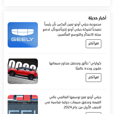
أخبار حديثة
مجموعة جيلي أوتو تعين أليكس ناًن رئيساً
تنفيذياً لشركة جيلي أوتو إنترناًشوناًل، لدفع
عجلة الابتكاًر والتوسع العاًلميين
اقرأ أكثر
كولراي” تتألق وتحتفل بتجاوز مبيعاتها
مليون وحدة عالميًا
اقرأ أكثر
جيلي أوتو تعزز توسعها العالمي عالي
القيمة وتحقق مبيعات دولية قياسية في
النصف الأول من عام 2024