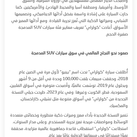
وأصبحت الخيار المفضل للمستهلكين في أوروبا الشرقية، والشرق
الأوسط، وأفريقيا، ومنطقة آسيا والمحيط الهادئ، والأمريكيتين. كما
حازت السيارة على إشادة واسعة بفضل أدائها الديناميكي، وتصميمها
الشبابي، وميزاتها الذكية التي تُعزز تجربة القيادة. ومع أدائها المميز في
الأسواق، أعادت “كولراي” تعريف معايير فئة سيارات SUV المدمجة
صغيرة الحجم.
صعود نحو النجاح العالمي في سوق سيارات
SUV
المدمجة
أُطلقت سيارة “كولراي” تحت اسم “بينيو” لأول مرة في الصين عام
2018، وحققت مبيعات بلغت 100,000 وحدة في أقل من 9 أشهر.
وبحلول عام 2019، توسّعت عالميًا، وأصبحت متوفرة في أسواق الفلبين،
السعودية، قطر، الكويت وغيرها. وفي عام 2023، طرحت جيلي النسخة
الجديدة من “كولراي” في أسواق متنوعة مثل تشيلي، كازاخستان،
والمكسيك.
تتميز النسخة الجديدة بأداء معزز وميزات ذكية متطورة وخصائص متعددة
الوسائط ومواصفات مريحة تعزز تجربة المستخدم. وعلى مدار السنوات،
استطاعت “كولراي” استقطاب قاعدة جماهيرية عالمية متزايدة، محققة
نموًا مستدامًا في مبيعاتها الدولية عامًا بعد عام.