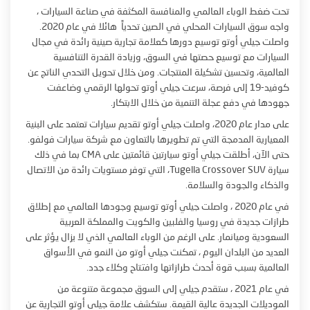
تحت ضغط الوباء العالمي والمنافسة المكثفة في صناعة السيارات ،
واجه سوق السيارات المحلي في الصين تحدياً هائلا في عام 2020.
واصلت جيلي أوتو توسيع دورها كعلامة تجارية صينية رائدة في مجال
السيارات مع توسيع حصتها في السوق، وزيادة القدرة التنافسية
العالمية، وتحسين تشكيلة المنتجات. ومن خلال تحويل التحدي الناتج عن
كوفيد-19 إلى فرصة، سرعت جيلي أوتو تحولها الرقمي وضاعفت
جهودها في دفع عجلة التنمية من خلال الابتكار.
على مدار عام 2020، واصلت جيلي أوتو تقديم سيارات تعتمد على البنية
المعيارية المدمجة التي تم تطويرها بالتعاون مع شركة سيارات فولفو.
حتى الآن، أطلقت جيلي أوتو سيارتين قائمتين على CMA بما في ذلك
سيارة Tugella Crossover SUV، التي توفر مستويات رائدة من الاتصال
والذكاء والجودة والسلامة.
في عام 2020 ، واصلت جيلي أوتو توسيع وجودها العالمي مع إطلاق
طرازات جديدة في روسيا والفلبين والكويت والمملكة العربية
السعودية وميانمار. على الرغم من الوباء العالمي الذي لا يزال يؤثر على
العديد من البلدان اليوم ، تمكنت جيلي أوتو من النمو في الأسواق
العالمية بسبب قوة أحدث طرازاتها وافتتاح وكلاء جدد.
في عام 2021 ، ستقدم جيلي إلى السوق مجموعة متنوعة من
الموديلات الجديدة عالية القيمة. ستكشف علامة جيلي أوتو التجارية عن