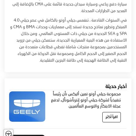
سيارة دفع رباعي وسيارة سيدان جديدة قائمة على CMA بالإضافة إلى
العديد من الطرازات المحدثة.
في السنوات القادمة ، تنغمس جيلي أوتو بالكامل في عصر جيلي 4.0
المبتكر وتطور نماذج جديدة تستند إلى معماريات وحدات BMA و CMA و
SPA و SEA الجديدة من جيلي ذات المستوى العالمي. ومن خلال
الاستفادة من هذه البنية المعيارية الجديدة، ستتمكن جيلي من تزويد
المستخدمين بمجموعة منتجات شاملة تغطي قطاعات متعددة من
الحجم الصغير إلى الحجم الكامل ومجموعة نقل الحركة من الكهرباء
النقية إلى الطاقة الهجينة إلى طاقة البنزين التقليدية.
أخبار حديثة
مجموعة جيلي أوتو تعين أليكس ناًن رئيساً
تنفيذياً لشركة جيلي أوتو إنترناًشوناًل، لدفع
عجلة الابتكاًر والتوسع العاًلميين
اقرأ أكثر
تجربة