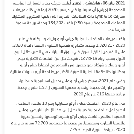
2021 يناير 06 ، هانغتشو ، الصين.
أعلنت شركة جيلي للسيارات القابضة
المحدودة (جيلي) أن مبيعاتها في ديسمبر 2020 (بما في ذلك مبيعات
سيارات Lynk & Co ذات العلامات التجارية التي باعها المشروع المشترك
المملوك للمجموعة بنسبة 50٪) بلغت 154,202 وحدة، بزيادة سنوية
قدرها 2٪.
بلغت مبيعات العلامات التجارية جيلي أوتو ولينك وشركاه في عام
2020 1,320,217 وحدة، متجاوزة هدفها السنوي المعدل لعام 2020.
على الرغم من إغلاق السوق في سوق السيارات في الصين خلال الربع
الأول بسبب وباء Covid-19 ، شهدت كل من العلامات التجارية جيلي
أوتو ولينك وشركاه نمو حصتها في السوق مع احتفاظ جيلي أوتو
بمكانتها كالعلامة التجارية الصينية الأكثر مبيعا لمدة أربع سنوات متتالية.
وفي عام 2021، ستركز جيلي أوتو على تعديل استراتيجية منتجاتها،
وتقديم طرازات جديدة وتحديد هدفها السنوي ل 1.53 مليون وحدة،
بزيادة قدرها 16٪ عن عام 2020.
في عام 2020 ، احتفلت جيلي أوتو بسيارتها رقم 10 ملايين المباعة ،
لتصبح أول علامة تجارية صينية تصل إلى هذا الإنجاز التاريخي. وعلى
الصعيد العالمي، قامت جيلي أوتو بتسريع توسعها وتحسين صورة
علامتها التجارية وسمعتها. تم تصدير ما مجموعه 72,700 سيارة في عام
2020 ، بزيادة سنوية قدرها 25.3٪.